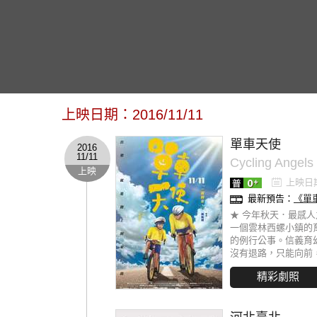
上映日期：2016/11/11
單車天使
2016
11/11
Cycling Angels
上映
上映日期：
最新預告：
《單
★ 今年秋天．最感人
一個雲林西螺小鎮的
的例行公事。信義育
沒有退路，只能向前
方，卻都有個難以回
精彩劇照
子們踩踏過的，是不
終點的那一刻，或許