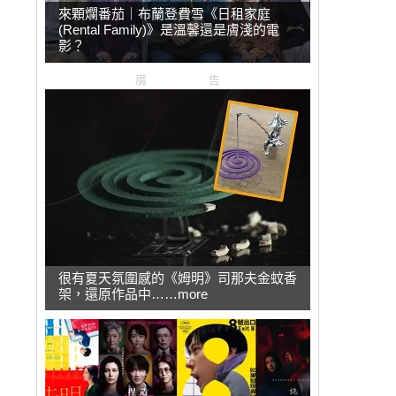
來顆爛番茄｜布蘭登費雪《日租家庭
(Rental Family)》是溫馨還是膚淺的電
影？
廣告
很有夏天氛圍感的《姆明》司那夫金蚊香
架，還原作品中……more