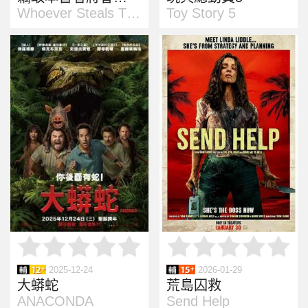
Whoever Steals This BooK
Toy Story 5
2025-12-24
2026-01-29
大蟒蛇
荒島囚救
ANACONDA
Send Help