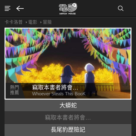
卡卡洛普
›
電影
›
冒險
竊取本書者將會…
熱門
推薦
Whoever Steals This BooK
大蟒蛇
竊取本書者將會…
長尾豹歷險記