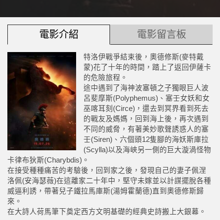
電影介紹
電影留言板
特洛伊戰爭結束後，奧德修斯(麥特戴
蒙)花了十年的時間，踏上了返回伊薩卡
的危險旅程。
途中遇到了海神波塞頓之子獨眼巨人波
呂斐摩斯(Polyphemus)、塞壬女妖和女
巫喀耳刻(Circe)，還去到冥界看到死去
的戰友及媽媽，回到海上後，再次遇到
不同的威脅，有著美妙歌聲誘惑人的塞
壬(Siren)、六個頭12隻腳的海妖斯庫拉
(Scylla)以及海峽另一側的巨大漩渦怪物
卡律布狄斯(Charybdis)。
在接受種種痛苦的考驗後，回到家之後，發現自己的妻子佩涅
洛佩(安海瑟薇)在這離家二十年中，堅守未嫁並以計謀擺脫各種
威逼利誘，帶著兒子鐵拉馬庫斯(湯姆霍蘭德)直到奧德修斯歸
來。
在大詩人荷馬筆下奠定西方文明基礎的經典史詩搬上大銀幕。