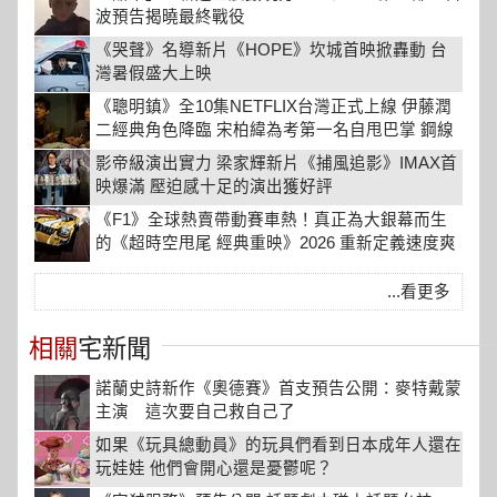
波預告揭曉最終戰役
《哭聲》名導新片《HOPE》坎城首映掀轟動 台
灣暑假盛大上映
《聰明鎮》全10集NETFLIX台灣正式上線 伊藤潤
二經典角色降臨 宋柏緯為考第一名自甩巴掌 鋼線
纏頸防止打瞌睡
影帝級演出實力 梁家輝新片《捕風追影》IMAX首
映爆滿 壓迫感十足的演出獲好評
《F1》全球熱賣帶動賽車熱！真正為大銀幕而生
的《超時空甩尾 經典重映》2026 重新定義速度爽
片
...看更多
相關
宅新聞
諾蘭史詩新作《奧德賽》首支預告公開：麥特戴蒙
主演 這次要自己救自己了
如果《玩具總動員》的玩具們看到日本成年人還在
玩娃娃 他們會開心還是憂鬱呢？