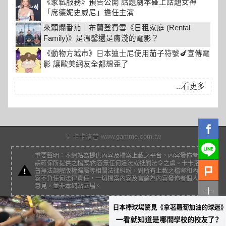
《家弒服務》預告公開 話題劇本碰上話題女神
「席德妮史威尼」擔任主演
來顆爛番茄｜布蘭登費雪《日租家庭 (Rental
Family)》是溫馨還是膚淺的電影？
《動物方城市》日本迪士尼使用茄子符號🍆宣傳電
影 讓歐美網友全都想歪了
...看更多
© 卡卡洛普 www.gamme.com.tw
重要聲明：本網站為提供內容及檔案上載之平台，內容發佈者
請確保所提供之檔案/內容無任何違法或牴觸法令之虞。卡卡洛
普無法調解版權歸屬等相關法律糾紛，對所有上載之檔案和內
容不負任何法律責任，一切檔案內容及言論為內容發佈者個人
意見，並非本網站立場。