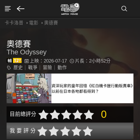
卡卡洛普
›
電影
›
奧德賽
奧德賽
The Odyssey
上映：2026-07-17
片長：2小時52分
歷史
戰爭
冒險
動作
0
目前總評分
我 要 評 分