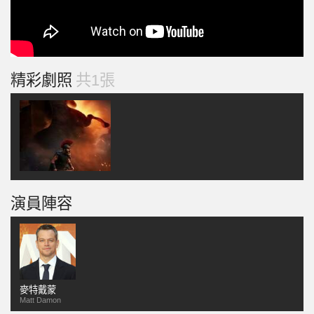
精彩劇照
共1張
演員陣容
麥特戴蒙
Matt Damon