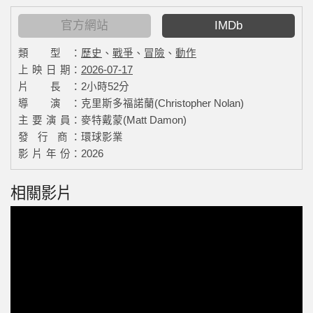
官方網站
IMDb
類 型：
歷史
、
戰爭
、
冒險
、
動作
上 映 日 期：
2026-07-17
片 長：
2小時52分
導 演：
克里斯多福諾蘭(Christopher Nolan)
主 要 演 員：
麥特戴蒙(Matt Damon)
發 行 商：
環球影業
影 片 年 份：
2026
相關影片