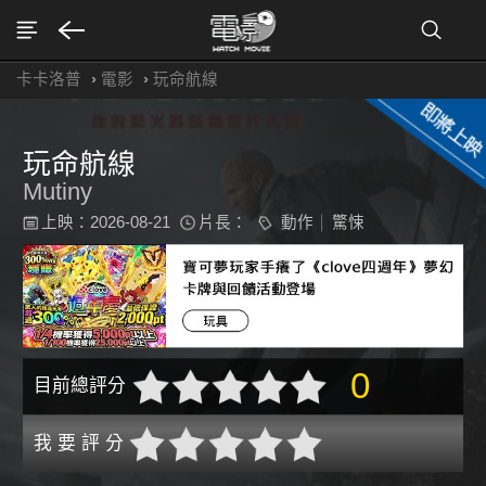
卡卡洛普
›
電影
›
玩命航線
玩命航線
Mutiny
上映：2026-08-21
片長：
動作
驚悚
0
目前總評分
我 要 評 分