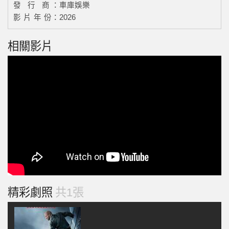
發 行 商：
車庫娛樂
影 片 年 份：
2026
相關影片
精彩劇照
共1張