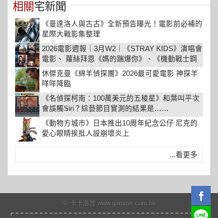
相關
宅新聞
《曼達洛人與古古》全新預告曝光！電影前必補的
星際大戰影集整理
2026電影週報｜3月W2｜《STRAY KIDS》演唱會
電影、 蘿絲拜恩《媽的踹爆你》、《機動戰士鋼
彈 閃光的哈薩威》上映
休傑克曼《綿羊偵探團》2026最可愛電影 神探羊
咩咩降臨
《名偵探柯南：100萬美元的五稜星》和葉叫平次
會誤觸Siri？綜藝節目實測的結果是……
《動物方城市》日本推出10周年紀念公仔 尼克的
愛心眼睛挨批人設崩壞炎上
...看更多
© 卡卡洛普 www.gamme.com.tw