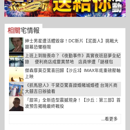
相關
宅情報
紳士男星遭活體毀容！DC新片【泥面人】挑戰大
銀幕恐懼極限
上班上到險喪命？《夜勤事件》真實夜班惡夢全紀
錄 便利商店成靈異禁地 店員慘遭「謎樣包
裹」詛咒
傑森摩莫亞驚喜回歸【沙丘3】IMAX年底重磅壓軸
上映
《抓馬戀人》千黛亞驚喜證婚賭城婚禮 台灣片商
大囍吉日辦搶看
「甜茶」全新造型震撼現身！【沙丘：第三部】首
波預告揭曉最終戰役
...看更多