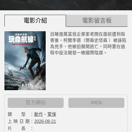
電影介紹
電影留言板
目睹億萬富翁企業家老闆在面前遭到殺
害後，柯爾李德（傑森史塔森 ）被誣陷
為兇手，他被迫展開逃亡，同時要在過
程中設法揭發一樁國際陰謀。
官方網站
IMDb
類 型：
動作
、
驚悚
上 映 日 期：
2026-08-21
片 長：