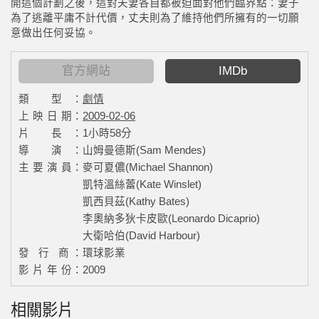
開這個計劃之後，這對夫妻各自都被迫面對他們臨界點：妻子
為了逃離平庸不計代價，丈夫則為了維持他們所擁有的一切願
意做出任何妥協。
官方網站
IMDb
類 型：
劇情
上 映 日 期：
2009-02-06
片 長：
1小時58分
導 演：
山姆曼德斯(Sam Mendes)
主 要 演 員：
麥可夏儂(Michael Shannon)
凱特溫絲蕾(Kate Winslet)
凱西貝茲(Kathy Bates)
李奧納多狄卡皮歐(Leonardo Dicaprio)
大衛哈伯(David Harbour)
發 行 商：
環球影業
影 片 年 份：
2009
相關影片