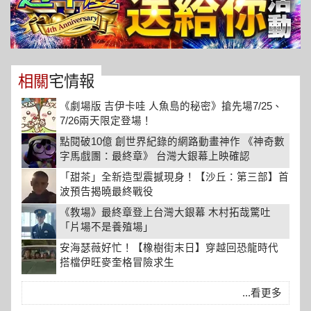
相關
宅情報
《劇場版 吉伊卡哇 人魚島的秘密》搶先場7/25、
7/26兩天限定登場！
點閱破10億 創世界紀錄的網路動畫神作 《神奇數
字馬戲團：最終章》 台灣大銀幕上映確認
「甜茶」全新造型震撼現身！【沙丘：第三部】首
波預告揭曉最終戰役
《教場》最終章登上台灣大銀幕 木村拓哉驚吐
「片場不是養殖場」
安海瑟薇好忙！【橡樹街末日】穿越回恐龍時代
搭檔伊旺麥奎格冒險求生
...看更多