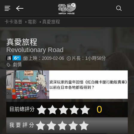
卡卡洛普
›
電影
›
真愛旅程
真愛旅程
Revolutionary Road
上映：2009-02-06
片長：1小時58分
劇情
0
目前總評分
我 要 評 分