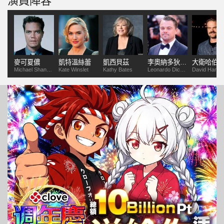
演員陣容
麥可夏儂
凱特溫絲蕾
凱西貝茲
李奧納多狄卡皮歐
大衛哈伯
Michael Shannon
Kate Winslet
Kathy Bates
Leonardo Dicaprio
David Harbo