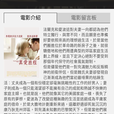
電影介紹
電影留言板
法蘭克和愛波這對夫妻一向都認為他們
特立獨行、與眾不同，而且願意也準備
好要依照崇高的理想過生活，於是當他
們搬進位於革命路的新房子之後，就很
驕傲地和他們周遭典型的郊區家庭生活
劃上界線，並且下定決心絕對不要受到
那個年代保守的社會風氣鉗制。
但是儘管他們是一對充滿魅力和反叛精
神的前衛伴侶，但是魏氏夫妻卻發現自
己漸漸成為他們當初最唾棄的枯躁生
活：丈夫成為一個有份穩定卻毫無挑戰性的工作的好男人；妻
子則成為一個只能渴望卻不能擁有自己的成就和熱誠不快樂的
家庭主婦。也就是說，他們就像其它的美國家庭一樣，喪失了
原有的夢想。愛波為了改變這種無趣的生活並逃避成為平庸家
庭的宿命，於是大膽地計劃重新來過，遠離舒適卻死氣沉沉的
康乃狄克州郊區，到充滿未知數的巴黎闖天下，但是當他們展