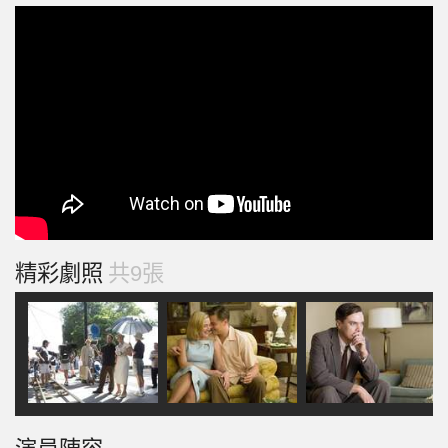
精彩劇照
共9張