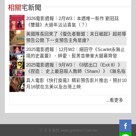
相關
宅新聞
2026電影週報｜2月W3｜本週唯一新作 劉冠廷
《雙囍》大過年沾沾喜氣（？）
美國隊長回來了《復仇者聯盟：末日崛起》超前導
預告公開 下一支預告主角是誰?
2025電影週報｜12月W2｜細田守《Scarlet永無止
境的史嘉蕾》、絆愛、髭男音樂會大銀幕齊發
2025電影週報｜9月W3｜《8號出口（Exit 8）》
《捏造： 史上最惡殺人教師（Sham）》《無名指
（My First of May）》強檔新片登場！
真人電影《快打旋風》精彩預告影片推出，預計10
月16號在北美以及台灣上映
...看更多
© 卡卡洛普 www.gamme.com.tw