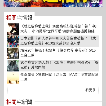
相關
宅情報
《就是要妳愛上我》18歲高校妹狂喊想＂養＂中川
大志！ 小池徹平”世界可愛”凍齡高顏值擄獲粉絲
少女心熱映中
日本奧斯卡新人男神中川大志告白竟被拒？ 《就
是要妳愛上我》4/19敗犬系帥哥沒人愛！
耗時20年拍攝！紀錄片《傳奇女伶 高菊花》5/15
全台上映
30句真實咒語入戲！《邪降：覺醒》招魂咒引「好
兄弟」片場圍觀
傑森摩莫亞驚喜回歸【沙丘3】IMAX年底重磅壓軸
上映
...看更多
相關
宅新聞