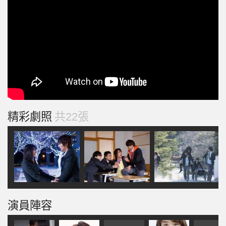
精彩劇照
共22張
演員陣容