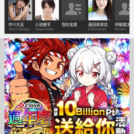
中川大志
小池徹平
恆松祐里
唐田英里佳
伊藤健太
Taishi Nakagawa
Teppei Koike
Erika Karata
Kentaro