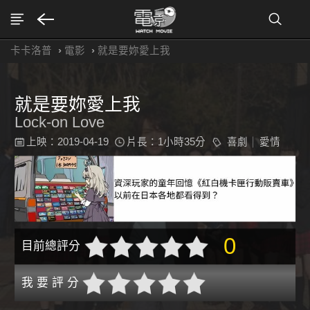
卡卡洛普
›
電影
›
就是要妳愛上我
就是要妳愛上我
Lock-on Love
上映：2019-04-19
片長：1小時35分
喜劇
愛情
0
目前總評分
我 要 評 分