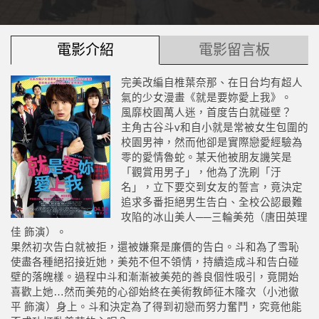
電影介紹
電影留言板
完美改編自椎葉奈那、在日台均有超人
氣的少女漫畫《就是要妳愛上我》。
風靡校園萬人迷，首度告白就碰壁？
主角古谷斗v和自小就是常被女生包圍的
校園男神，然而他卻是實際戀愛經驗為
零的愛情魯蛇。某天他被朋友譏笑是
「觀賞用男子」，他為了洗刷「汙
名」，立下要交到女友的誓言，竟決定
追求多番拒絕男生告白、全校公認最難
攻陷的冰山美人──三輪美苑（唐田英理
佳 飾演）。
果然初次告白就被拒，還被嫌棄是廉價的告白。斗和為了雪恥
使盡各種絕招接近她，美苑不但不領情，持續造成斗和告白碰
壁的落魄樣。過程中斗和漸漸被美苑的善良個性吸引，竟開始
喜歡上她…然而美苑的心卻始終在美術教師征木隆次（小池徹
平 飾演）身上。斗和決定為了得到初戀而努力奮鬥，究竟他能