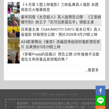
《４月第３週上映電影》刀劍亂舞真人電影 本週
與各位大螢幕相見
童年回憶《太空超人》真人版預告公開 《王室緋
聞守則》帥王子「尼可拉斯葛拉辛」領銜主演
目黑蓮主演《SAKAMOTO DAYS 坂本日常》真人
版電影 特報預告公開，預計2026年4月29號上映
A24影業釋出《後室》改編恐怖迷因的電影預告影
片 北美預計5月29號上映
《穿著Prada的惡魔2》預告公開 20年後幾乎沒變
兩位主角保養品是用喝的嗎？
...看更多
© 卡卡洛普 www.gamme.com.tw
重要聲明：本網站為提供內容及檔案上載之平台，內容發佈者
請確保所提供之檔案/內容無任何違法或牴觸法令之虞。卡卡洛