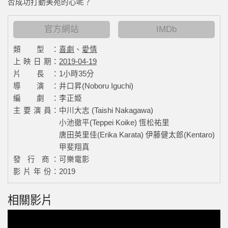
否成功打動美苑的心呢？
官方網站
IMDb
類 型：
喜劇
、
愛情
上 映 日 期：
2019-04-19
片 長：
1小時35分
導 演：
井口昇(Noboru Iguchi)
編 劇：
李正姫
主 要 演 員：
中川大志 (Taishi Nakagawa)
小池徹平(Teppei Koike)
恆松祐里
唐田英里佳(Erika Karata)
伊藤健太郎(Kentaro)
甲斐翔真
發 行 商：
可樂電影
影 片 年 份：
2019
相關影片