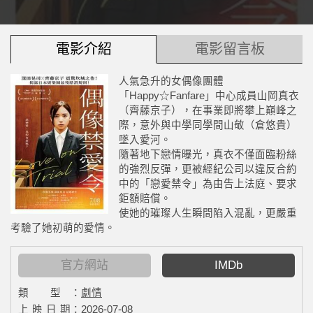
電影介紹
電影留言板
人氣急升的女偶像團體
「Happy☆Fanfare」中心成員山岡真衣
（齊藤京子），在事業即將攀上巔峰之
際，意外與中學同學間山敬（倉悠貴）
墜入愛河。
隨著地下戀情曝光，真衣不僅面臨粉絲
的強烈反彈，更被經紀公司以違反合約
中的「戀愛禁令」為由告上法庭、要求
鉅額賠償。
使她的璀璨人生瞬間陷入混亂，更嚴重
考驗了她初萌的愛情。
官方網站
IMDb
類 型：
劇情
上 映 日 期：
2026-07-08