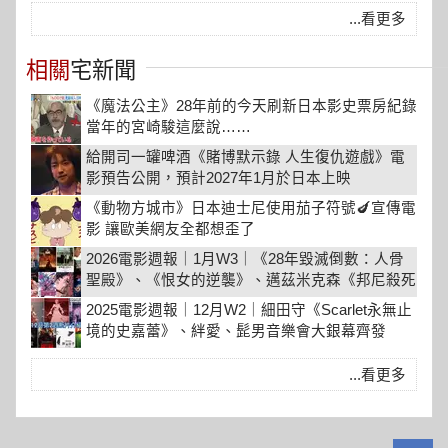
...看更多
相關
宅新聞
《魔法公主》28年前的今天刷新日本影史票房紀錄
當年的宮崎駿這麼說……
給開司一罐啤酒《賭博默示錄 人生復仇遊戲》電
影預告公開，預計2027年1月於日本上映
《動物方城市》日本迪士尼使用茄子符號🍆宣傳電
影 讓歐美網友全都想歪了
2026電影週報｜1月W3｜《28年毀滅倒數：人骨
聖殿》、《恨女的逆襲》、邁茲米克森《邦尼殺死
他》上映
2025電影週報｜12月W2｜細田守《Scarlet永無止
境的史嘉蕾》、絆愛、髭男音樂會大銀幕齊發
...看更多