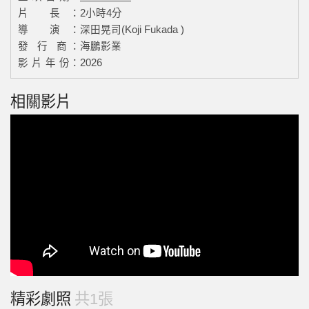
片 長：
2小時4分
導 演：
深田晃司(Koji Fukada )
發 行 商：
海鵬影業
影 片 年 份：
2026
相關影片
精彩劇照
共1張