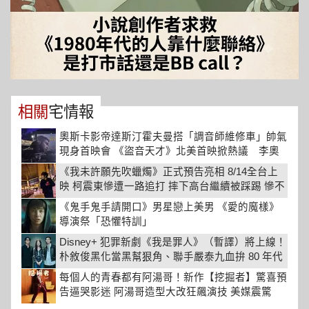
相關
宅情報
奧斯卡影帝達斯汀霍夫曼搭「調音師維修車」帥氣
現身首映會 《盜音天才》北美首映掀熱議 李奧
伍道爾被封「下一位國際巨星」 爛番茄觀眾評價
《我未許願先吹蠟燭》正式預告亮相 8/14全台上
98分超高好評 6月5日 全台上映
映 柯震東慘遭一路追打 摔下高台繼續被踩踢 慘不
忍睹
《鬼手鬼手請開口》男星戀上美男 《愛的魔樣》
導演祭「恐懼特訓」
Disney+ 犯罪新劇《我是罪人》（暫譯）將上線！
朴敘俊黑化當黑幫狠角、聯手嚴泰九血拚 80 年代
地下世界
每個人的青春都有阿湯哥！新作【挖掘者】驚喜預
告逼哭影迷 阿湯哥造型大改狂飆演技 美媒震驚
「目標奪奧斯卡」