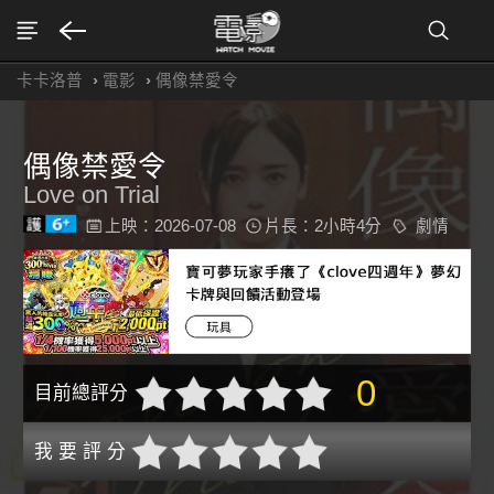
卡卡洛普
›
電影
›
偶像禁愛令
偶像禁愛令
Love on Trial
上映：2026-07-08
片長：2小時4分
劇情
0
目前總評分
我 要 評 分