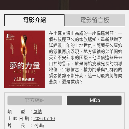
電影介紹
電影留言板
在土耳其深山高處的一座偏遠村莊，一
個被放逐已久的家族返鄉，重新點燃了
延續數十年的土地世仇。隨著長久壓抑
的怨恨再度浮現，地方領袖的弟弟開始
受到不安幻象的困擾。他深信這些是來
自神的警示，於是開始挑戰兄長的領導
地位。宗教信念、權力鬥爭與社群內的
緊張情勢不斷升高，這一切最終將導向
悲劇，還是救贖？
官方網站
IMDb
類 型：
劇情
上 映 日 期：
2026-07-10
片 長：
2小時