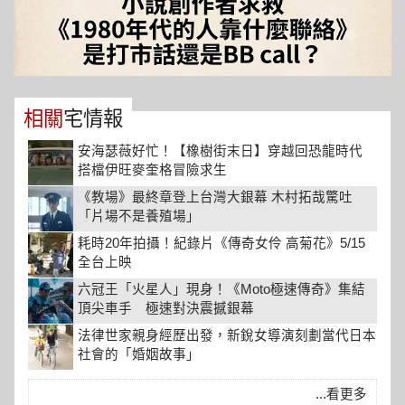
相關
宅情報
安海瑟薇好忙！【橡樹街末日】穿越回恐龍時代
搭檔伊旺麥奎格冒險求生
《教場》最終章登上台灣大銀幕 木村拓哉驚吐
「片場不是養殖場」
耗時20年拍攝！紀錄片《傳奇女伶 高菊花》5/15
全台上映
六冠王「火星人」現身！《Moto極速傳奇》集結
頂尖車手 極速對決震撼銀幕
法律世家親身經歷出發，新銳女導演刻劃當代日本
社會的「婚姻故事」
...看更多