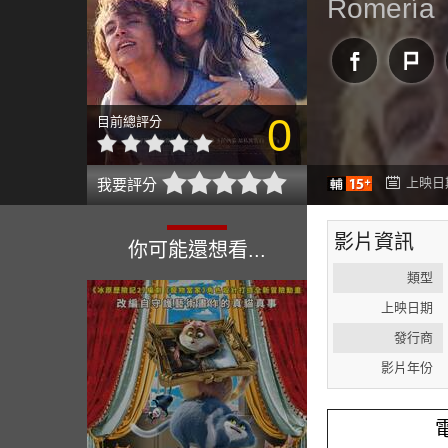
Romería
0
目前總評分
上映日期
我要評分
影片資訊
你可能還想看...
類型
上映日期
發行商
影片年份