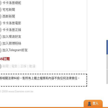
卡卡洛普總舵
宅宅新聞
西斯新聞
卡卡洛普電影
卡卡洛普正妹
加入噗浪好友
加入微博粉絲
加入Telegram好友
SS訂閱
新聞
|
電影
|
正妹
|
動漫
等相關法律糾紛，對所有上載之檔案和內容不負任何法律責任，
 © 2009 www.Gamme.com.tw
登入