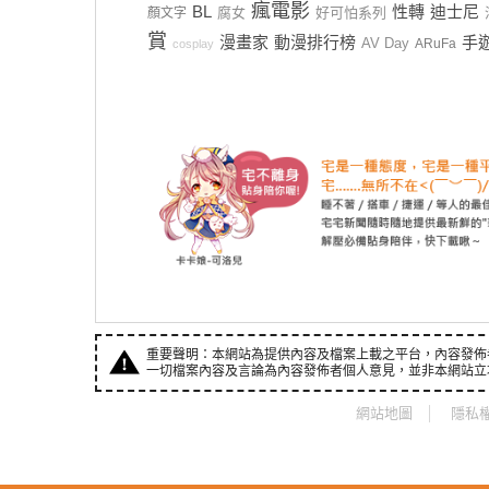
瘋電影
BL
性轉
迪士尼
腐女
好可怕系列
顏文字
賞
漫畫家
動漫排行榜
手
AV Day
ARuFa
cosplay
重要聲明：本網站為提供內容及檔案上載之平台，內容發佈
一切檔案內容及言論為內容發佈者個人意見，並非本網站立
網站地圖
隱私