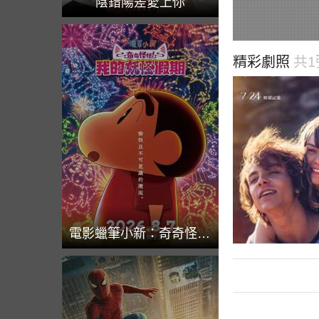
陰錯陽差愛上你
精彩劇照
共1
電影蠟筆小新：奇奇怪怪！我的妖怪假期