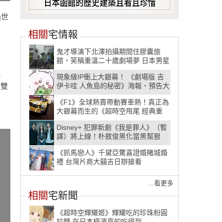
過世
相關
宅情報
日
鬼才導演下北澤拍攝期間住膠囊旅
。
館，笑稱重溫二十歲劇場夢 日本男星
【超越無限電影院】玩樂團不彈樂
沉
現象級IP衝上大銀幕！ 《劇場版 吉
器，驚悚捲入難解黑道紛爭
了雙
伊卡哇 人魚島的秘密》海報、預告大
公開 首部官方「中文配音版」8月初
《F1》全球熱賣帶動賽車熱！真正為
接力登場
大銀幕而生的《超時空甩尾 經典重
映》2026 重新定義速度爽片
Disney+ 犯罪新劇《我是罪人》（暫
譯）將上線！朴敘俊黑化當黑幫狠
角、聯手嚴泰九血拚 80 年代地下世
《抓馬戀人》千黛亞驚喜證婚賭城婚
界
禮 台灣片商大囍吉日辦搶看
...看更多
相關
宅新聞
《超時空輝耀姬》輝耀吃的珍珠粉圓
拉麵 在日本橫濱真的吃得到