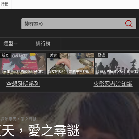
排行榜
類型
排行榜
新奇
美食
動漫
《日本軍武迷的煩惱》子彈空
網友開箱80年前的美軍野戰口
《獵人的揍敵客家》動畫出
盒在日本超級貴 美國網友直
糧 罐頭本身保存良好，但裡
的這個剪影是誰？你是不是
接一大箱寄給他了
空想發明系列
面的味道...
火影忍者冷知識
記還有這號人物了
這年夏天，愛之尋謎
夏天，愛之尋謎