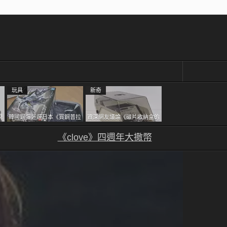
玩具
新奇
現
韓國鋼彈迷遊日本《買鋼普拉
資深網友議論《磁片收納盒的
忘
塞不進行李箱》網友們集思廣
鎖有什麼用》想偷的話整盒拿
益提供解方了……
《clove》四週年大撒幣
走不就好了嗎？