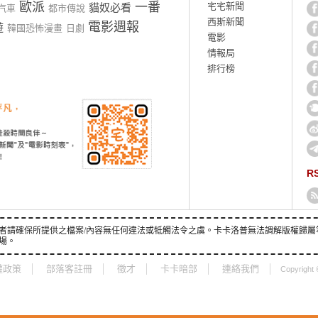
歐派
一番
宅宅新聞
貓奴必看
汽車
都市傳說
西斯新聞
電影週報
遊
韓國恐怖漫畫
日劇
電影
情報局
排行榜
R
者請確保所提供之檔案/內容無任何違法或牴觸法令之虞。卡卡洛普無法調解版權歸屬
場。
權政策
部落客註冊
徵才
卡卡暗部
連絡我們
Copyright