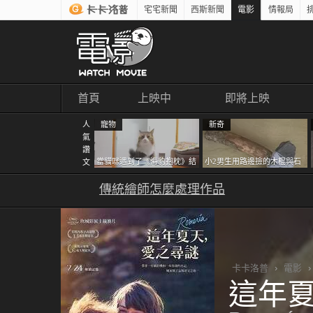
宅宅新聞
西斯新聞
電影
情報局
首頁
上映中
即將上映
人
寵物
新奇
氣
讚
當貓咪遇到了《海豹抱枕》結
小2男生用路邊撿的木棍與石
文
果玩了10天後，海豹一整個走
頭做成了《石斧》馬麻打開書
鐘笑翻網友
傳統繪師怎麼處理作品
包嚇一跳怎麼會有這種東
西！？
卡卡洛普
›
電影
›
這年