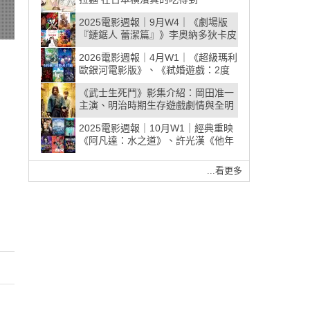
2025電影週報｜9月W4｜《劇場版
『鏈鋸人 蕾潔篇』》李奧納多狄卡皮
歐《一戰再戰》班尼迪克康柏拜區
2026電影週報｜4月W1｜《超級瑪利
《沒好婚姻》強檔新片登場！
歐銀河電影版》、《弒婚遊戲：2度
開局》、韓漫改編《淵的信件》暖心
《武士生死鬥》影集介紹：岡田准一
上映
主演、明治時期生存遊戲劇情與全明
星卡司
2025電影週報｜10月W1｜經典重映
《阿凡達：水之道》、許光漢《他年
她日》、范逸臣《突破：三千米的泳
氣》強檔新片登場
...看更多
募中»