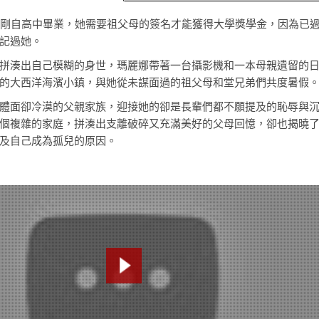
娜剛自高中畢業，她需要祖父母的簽名才能獲得大學獎學金，因為已
記過她。
拼湊出自己模糊的身世，瑪麗娜帶著一台攝影機和一本母親遺留的
的大西洋海濱小鎮，與她從未謀面過的祖父母和堂兄弟們共度暑假
體面卻冷漠的父親家族，迎接她的卻是長輩們都不願提及的恥辱與
個複雜的家庭，拼湊出支離破碎又充滿美好的父母回憶，卻也揭曉
及自己成為孤兒的原因。