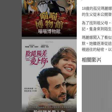
18歲的孤兒瑪麗
的生父從未公開登
為了找到祖父母，
記，隻身來到陌生
喵喵博物館
瑪麗娜闖入了看似
默。她雖逐漸從這
親過往的秘密，以
相關影片