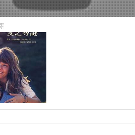
張
( ´∀｀)σ 宅宅電影招