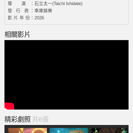
導 演：
石立太一(Taichi Ishidate)
發 行 商：
車庫娛樂
影 片 年 份：
2026
相關影片
精彩劇照
共6張