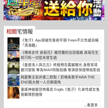
相關
宅情報
《鬼汙》Apo突破形象剃平頭 Freen不比性感自稱
「清湯麵」
《傳奇女伶 高菊花》揭世襲的白恐傷痕 高菊花生
前只盼一切從未發生過
《曼達洛人與古古》終極預告震撼曝光 身歷其境
銀河冒險 專為IMAX特製拍攝 導演掛保證帶給影迷
最極致的星際冒險饗宴
純愛教主岩井俊二欽點！菸嗓系歌手AiNA THE
END挑大樑一人分飾兩角
童謠神曲變恐怖魔音 Engfa《鬼汙》化身性感女鬼
挑戰情慾極限
...看更多