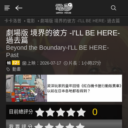
卡卡洛普
›
電影
›
劇場版 境界的彼方 -I'LL BE HERE- 過去篇
劇場版 境界的彼方 -I'LL BE HERE-
過去篇
Beyond the Boundary-I'LL BE HERE-
Past
上映：2026-07-17
片長：1小時27分
動畫
0
目前總評分
我 要 評 分