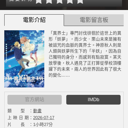
電影介紹
電影留言板
「異界士」專門討伐徘徊於這世上的異
形「妖夢」，而少女．栗山未來是擁有
被詛咒的血脈的異界士。神原秋人則是
人類與妖夢所生下的「半妖」，因為自
己獨特的身分，而感到有點寂寞。某天
放學後，秋人遇見了正打算從學校頂樓
躍下的未來，兩人的世界因此有了很大
的變化……
官方網站
IMDb
類 型：
動畫
上 映 日 期：
2026-07-17
片 長：
1小時27分