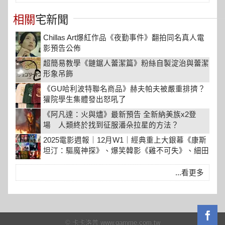
相關
宅新聞
Chillas Art爆紅作品《夜勤事件》翻拍同名真人電
影預告公佈
超簡易教學《鏈鋸人蕾潔篇》粉絲自製淀治與蕾潔
形象吊飾
《GU哈利波特聯名商品》赫夫帕夫被嚴重排擠？
獾院學生集體發出怒吼了
《阿凡達：火與燼》最新預告 全新納美族x2登
場 人類終於找到征服潘朵拉星的方法？
2025電影週報｜12月W1｜經典重上大銀幕《康斯
坦汀：驅魔神探》、爆笑韓影《雞不可失》、細田
守《龍與雀斑公主》登場
...看更多
© 卡卡洛普 www.gamme.com.tw