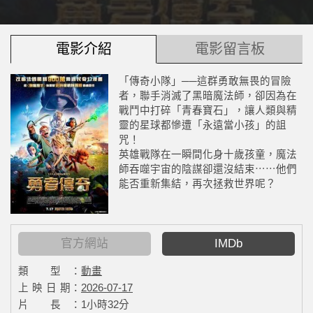
電影介紹
電影留言板
「傳奇小隊」──這群勇敢無畏的冒險
者，聯手消滅了黑暗魔法師，卻因為在
戰鬥中打碎「青春寶石」，讓人類與精
靈的星球都慘遭「永遠當小孩」的詛
咒！
英雄戰隊在一瞬間化身十歲孩童，魔法
師吞噬宇宙的陰謀卻還沒結束⋯⋯他們
能否重新集結，再次拯救世界呢？
官方網站
IMDb
類 型：
動畫
上 映 日 期：
2026-07-17
片 長：
1小時32分