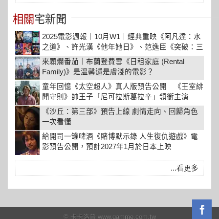
相關
宅新聞
2025電影週報｜10月W1｜經典重映《阿凡達：水
之道》、許光漢《他年她日》、范逸臣《突破：三
千米的泳氣》強檔新片登場
來顆爛番茄｜布蘭登費雪《日租家庭 (Rental
Family)》是溫馨還是膚淺的電影？
童年回憶《太空超人》真人版預告公開 《王室緋
聞守則》帥王子「尼可拉斯葛拉辛」領銜主演
《沙丘：第三部》預告上線 劇情走向、回歸角色
一次看懂
給開司一罐啤酒《賭博默示錄 人生復仇遊戲》電
影預告公開，預計2027年1月於日本上映
...看更多
© 卡卡洛普 www.gamme.com.tw