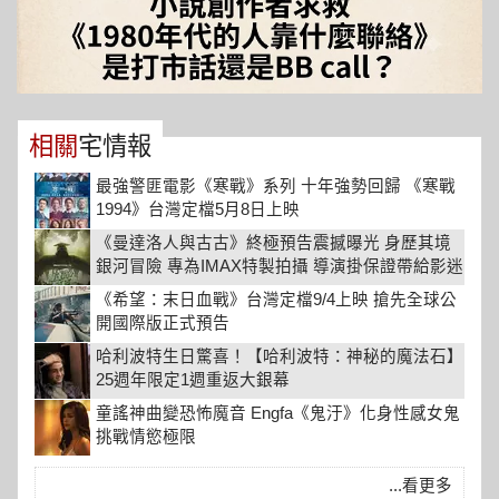
相關
宅情報
最強警匪電影《寒戰》系列 十年強勢回歸 《寒戰
1994》台灣定檔5月8日上映
《曼達洛人與古古》終極預告震撼曝光 身歷其境
銀河冒險 專為IMAX特製拍攝 導演掛保證帶給影迷
最極致的星際冒險饗宴
《希望：末日血戰》台灣定檔9/4上映 搶先全球公
開國際版正式預告
哈利波特生日驚喜！【哈利波特：神秘的魔法石】
25週年限定1週重返大銀幕
童謠神曲變恐怖魔音 Engfa《鬼汙》化身性感女鬼
挑戰情慾極限
...看更多