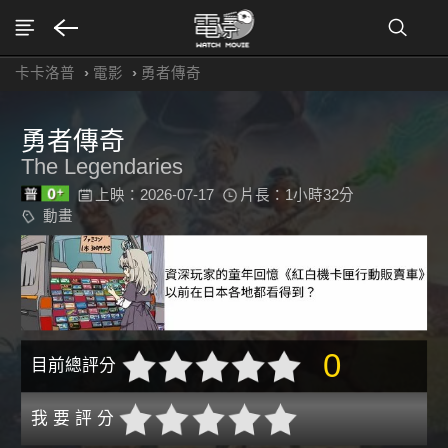
卡卡洛普
›
電影
›
勇者傳奇
勇者傳奇
The Legendaries
上映：2026-07-17
片長：1小時32分
動畫
0
目前總評分
我 要 評 分