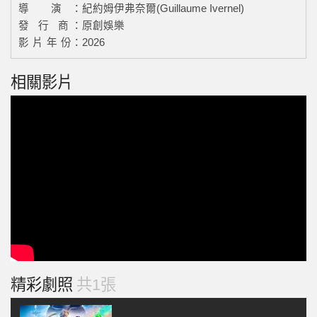
導 演：
紀約姆伊弗奈爾(Guillaume Ivernel)
發 行 商：
原創娛樂
影 片 年 份：
2026
相關影片
精彩劇照
共1張