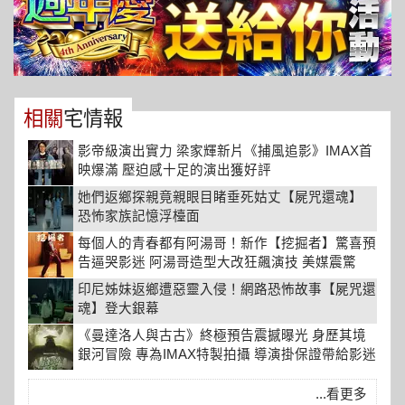
相關
宅情報
影帝級演出實力 梁家輝新片《捕風追影》IMAX首
映爆滿 壓迫感十足的演出獲好評
她們返鄉探親竟親眼目睹垂死姑丈【屍咒還魂】
恐怖家族記憶浮檯面
每個人的青春都有阿湯哥！新作【挖掘者】驚喜預
告逼哭影迷 阿湯哥造型大改狂飆演技 美媒震驚
「目標奪奧斯卡」
印尼姊妹返鄉遭惡靈入侵！網路恐怖故事【屍咒還
魂】登大銀幕
《曼達洛人與古古》終極預告震撼曝光 身歷其境
銀河冒險 專為IMAX特製拍攝 導演掛保證帶給影迷
最極致的星際冒險饗宴
...看更多