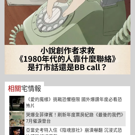
相關
宅情報
《愛的魔樣》挑戰恐懼極限 國外爆讚年度必看恐
怖片
哭爆全菲律賓！刷新年度票房紀錄《最後的我們》
7月催淚登台
亞當史考特入住《陰魂旅社》崩潰嚇翻 沉浸式恐