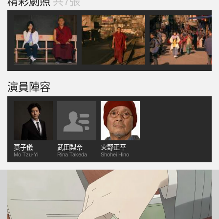
精彩劇照
共7張
演員陣容
莫子儀
武田梨奈
火野正平
Mo Tzu-Yi
Rina Takeda
Shohei Hino