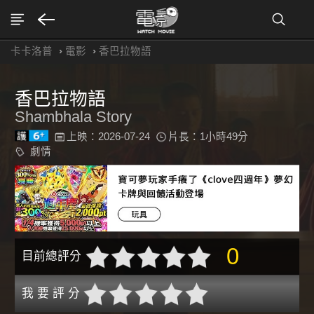
卡卡洛普
›
電影
›
香巴拉物語
香巴拉物語
Shambhala Story
上映：2026-07-24
片長：1小時49分
劇情
0
目前總評分
我 要 評 分