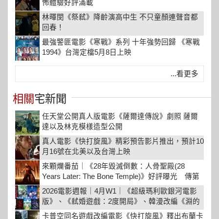
怖體驗好評滿載
林暉閔《祭弒》降齡演高中生 不只童顏連聲音都
回春！
最強警匪電影《寒戰》系列 十年強勢回歸 《寒戰
1994》台灣定檔5月8日上映
...看更多
相關
宅新聞
任天堂公開真人版電影《薩爾達傳說》劇照 薩爾
達以及林克模樣造型公開
真人電影《快打旋風》精彩預告影片推出，預計10
月16號在北美以及台灣上映
來顆爛番茄｜《28年毀滅倒數：人骨聖殿(28
Years Later: The Bone Temple)》好評曝光 傳第
三集將找回席尼墨菲回歸演出
2026電影週報｜4月W1｜《超級瑪利歐銀河電影
版》、《弒婚遊戲：2度開局》、韓漫改編《淵的
信件》暖心上映
卡普空同名遊戲改編電影《快打旋風》釋出布蘭卡