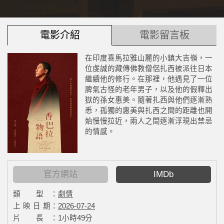
電影介紹
電影留言板
在印度喜馬拉雅山麓的小鎮大吉嶺，一
位虔誠的藏傳佛教僧侶扎西被派往日本
繼續他的修行。在那裡，他遇見了一位
脾氣古怪的老年男子，以及他的假釋出
獄的孫女惠美。隨著扎西與他們逐漸熟
悉，孤獨的惠美與扎西之間的距離也開
始慢慢拉近，兩人之間逐漸浮現出禁忌
的情感。
官方網站
IMDb
類 型：
劇情
上 映 日 期：
2026-07-24
片 長：
1小時49分