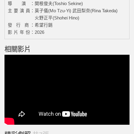
導 演：
関根俊夫(Toshio Sekine)
主 要 演 員：
莫子儀(Mo Tzu-Yi)
武田梨奈(Rina Takeda)
火野正平(Shohei Hino)
發 行 商：
希望行銷
影 片 年 份：
2026
相關影片