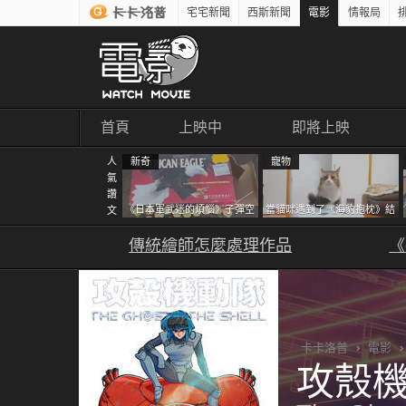
宅宅新聞
西斯新聞
電影
情報局
首頁
上映中
即將上映
人
新奇
寵物
氣
讚
《日本軍武迷的煩惱》子彈空
當貓咪遇到了《海豹抱枕》結
文
盒在日本超級貴 美國網友直
果玩了10天後，海豹一整個走
接一大箱寄給他了
傳統繪師怎麼處理作品
鐘笑翻網友
《
卡卡洛普
›
電影
›
攻殼機