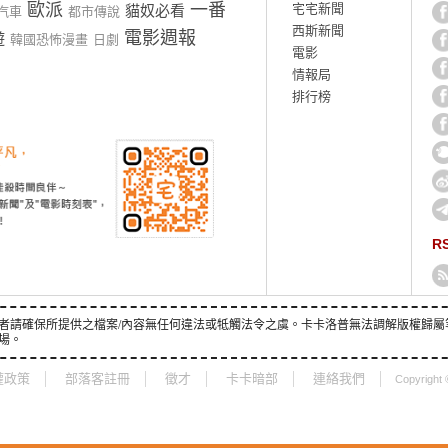
歐派
一番
宅宅新聞
貓奴必看
汽車
都市傳說
西斯新聞
電影週報
遊
韓國恐怖漫畫
日劇
電影
情報局
排行榜
R
者請確保所提供之檔案/內容無任何違法或牴觸法令之虞。卡卡洛普無法調解版權歸屬
場。
權政策
部落客註冊
徵才
卡卡暗部
連絡我們
Copyright