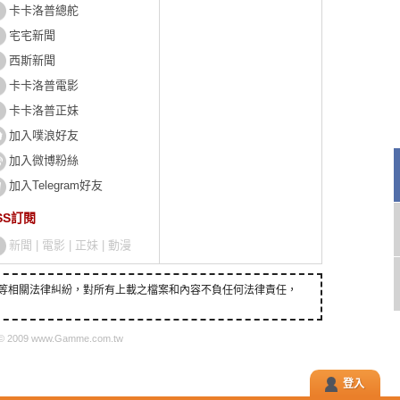
卡卡洛普總舵
宅宅新聞
西斯新聞
卡卡洛普電影
卡卡洛普正妹
加入噗浪好友
加入微博粉絲
加入Telegram好友
SS訂閱
新聞
|
電影
|
正妹
|
動漫
等相關法律糾紛，對所有上載之檔案和內容不負任何法律責任，
 © 2009 www.Gamme.com.tw
登入