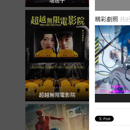
壞痞子
精彩劇照
共8
超越無限電影院