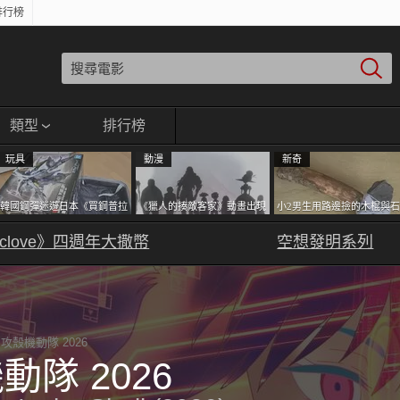
排行榜
類型
排行榜
玩具
動漫
新奇
韓國鋼彈迷遊日本《買鋼普拉
《獵人的揍敵客家》動畫出現
小2男生用路邊撿的木棍與石
塞不進行李箱》網友們集思廣
的這個剪影是誰？你是不是忘
頭做成了《石斧》馬麻打開
clove》四週年大撒幣
益提供解方了……
記還有這號人物了
包嚇一跳怎麼會有這種東
空想發明系列
西！？
攻殼機動隊 2026
動隊 2026