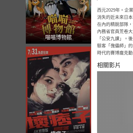
西元2029年。
消失的近未來日本
在內的精銳部隊，
內務省官員荒卷大
喵喵博物館
「公安九課」。後
駭客「傀儡師」的
時代的賽博龐克動
相關影片