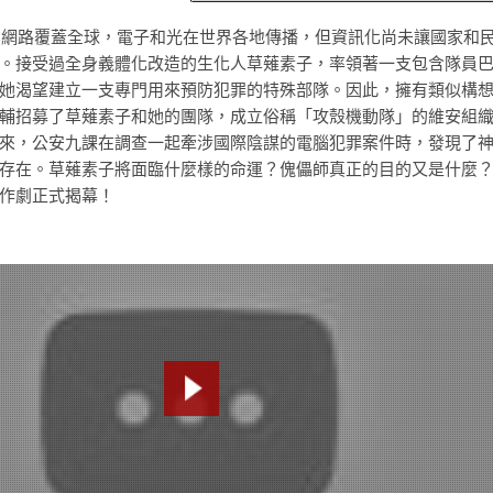
企業網路覆蓋全球，電子和光在世界各地傳播，但資訊化尚未讓國家和
。接受過全身義體化改造的生化人草薙素子，率領著一支包含隊員
她渴望建立一支專門用來預防犯罪的特殊部隊。因此，擁有類似構
輔招募了草薙素子和她的團隊，成立俗稱「攻殼機動隊」的維安組
來，公安九課在調查一起牽涉國際陰謀的電腦犯罪案件時，發現了
存在。草薙素子將面臨什麼樣的命運？傀儡師真正的目的又是什麼
作劇正式揭幕！