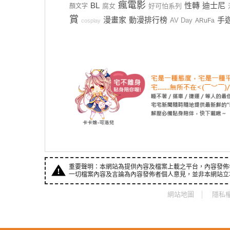
瘋電影
BL
性轉
迪士尼
腐女
好可怕系列
顏文字
賞
漫畫家
動漫排行榜
手
AV Day
ARuFa
cosplay
重要聲明：本網站為提供內容及檔案上載之平台，內容發佈
一切檔案內容及言論為內容發佈者個人意見，並非本網站立
網站地圖
隱私