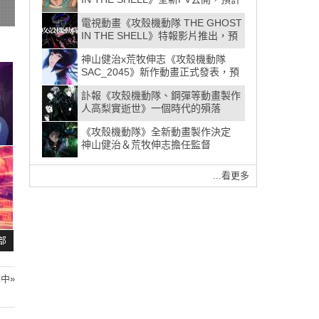
2026年7月開播
電視動畫《攻殼機動隊 THE GHOST
IN THE SHELL》特報影片推出，預
計2026年放送
神山健治x荒牧伸志《攻殼機動隊
SAC_2045》新作動畫正式發表，預
定2020年全球播映✰
訃報《攻殼機動隊、鋼彈等動畫製作
人高梨實逝世》一個時代的殞落
《攻殼機動隊》全新動畫製作決定
神山健治＆荒牧伸志擔任監督
...看更多
全部
募中»