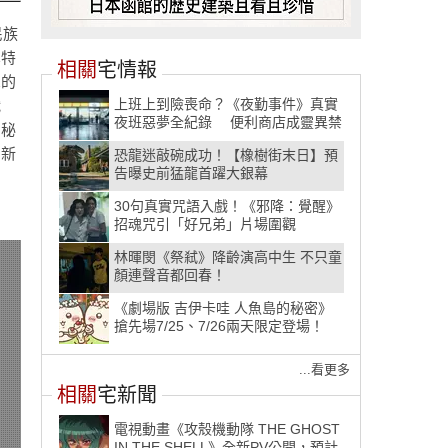
民族
巴特
相關
宅情報
想的
上班上到險喪命？《夜勤事件》真實
織
夜班惡夢全紀錄 便利商店成靈異禁
神秘
地 店員慘遭「謎樣包裹」詛咒
？新
恐龍迷敲碗成功！【橡樹街末日】預
告曝史前猛龍首躍大銀幕
30句真實咒語入戲！《邪降：覺醒》
招魂咒引「好兄弟」片場圍觀
林暉閔《祭弒》降齡演高中生 不只童
顏連聲音都回春！
《劇場版 吉伊卡哇 人魚島的秘密》
搶先場7/25、7/26兩天限定登場！
...看更多
相關
宅新聞
電視動畫《攻殼機動隊 THE GHOST
IN THE SHELL》全新PV公開，預計