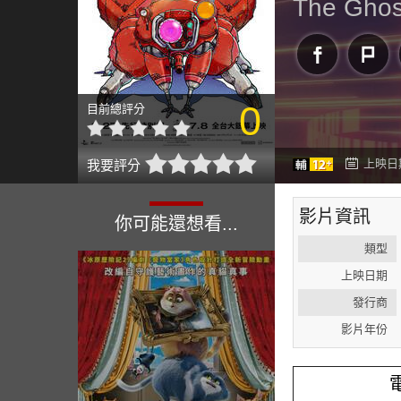
The Ghost
0
目前總評分
上映日期
我要評分
影片資訊
你可能還想看...
類型
上映日期
發行商
影片年份