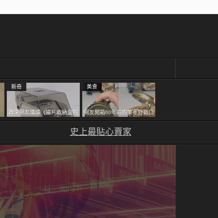
新奇
美食
資深網友議論《磁片收納盒的
網友開箱80年前的美軍野戰口
書
鎖有什麼用》想偷的話整盒拿
糧 罐頭本身保存良好，但裡
走不就好了嗎？
史上最貼心賣家
面的味道...