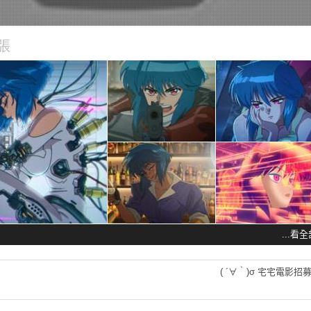
張
...看
( ´∀｀)σ 宅宅電影招