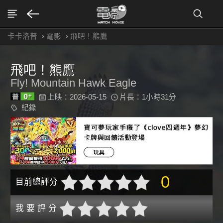
卡卡洛普
›
電影
›
飛吧！熊鷹
飛吧！熊鷹
Fly! Mountain Hawk Eagle
上映：2026-05-15
片長：1小時31分
紀錄
0
目前總評分
我 要 評 分