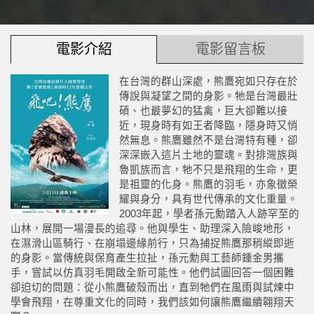
電影介紹
電影留言板
在台灣的群山深處，熊鷹宛如只存在於
傳說與凝望之間的身影。牠是台灣最壯
碩、也最夢幻的猛禽，巨大卻難以接
近，現身時有如王者降臨，隱身時又悄
然無息。熊鷹雖然不是台灣特有種，卻
深深嵌入這片土地的靈魂。對排灣族與
魯凱族而言，牠不只是飛翔的生命，更
是祖靈的化身。熊鷹的羽毛，亦象徵榮
耀與身分，具有世代傳承的文化重量。
2003年起，學者孫元勳踏入人跡罕至的
山林，展開一場漫長的追尋。他與學生、助理深入險峻地形，
在濕滑山區騎行、在崩塌邊緣前行，只為捕捉熊鷹那稍縱即逝
的身影。當傳統與保育產生拉扯，孫元勳與工藝師鍾金男攜
手，嘗試以仿真羽毛開啟全新可能性。他們試圖回答一個困難
卻迫切的問題：從小熊鷹破殼而出，直到牠們在風雨與試煉中
學會飛翔，在尊重文化的同時，我們該如何讓熊鷹繼續翱翔天