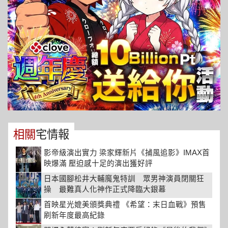
相關
宅情報
影帝級演出實力 梁家輝新片《捕風追影》IMAX首
映爆滿 壓迫感十足的演出獲好評
日本國腳松井大輔魔鬼特訓 眾男神演員閉關狂
操 最難真人化神作正式降臨大銀幕
首映星光媲美頒獎典禮 《希望：末日血戰》預售
刷新年度最高紀錄