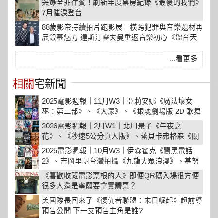
哭爆全菲律賓！刷新年度票房紀錄《最後的我們》
7月催淚登台
88歲影帝持續拍片跑影展 橫跨犯罪與音樂題材再
展銀幕魅力 達斯汀霍夫曼重返音樂初心《盜音天
才》6月5日登台上映
...看更多
相關
宅新聞
2025電影週報｜11月W3｜亞莉安娜《魔法壞女
巫：第二部》、《大濛》、《銀魂劇場版 2D 歌舞
伎町四天王篇》登場
2026電影週報｜2月W1｜北川景子《午夜之
花》、《秒速5公分真人版》、蕾貝卡弗格森《關
鍵公敵》上映
2025電影週報｜10月W3｜伊森霍克《闇黑電話
2》、吉岡里帆台灣拍攝《九龍大眾浪漫》、基努
李維《捍衛天使》強檔新片登場
《喜歡收藏電影票根的人》即便QR碼入場很方便
很多人還是寧願要拿實體票？
美國隊長回來了《復仇者聯盟：末日崛起》超前導
預告公開 下一支預告主角是誰?