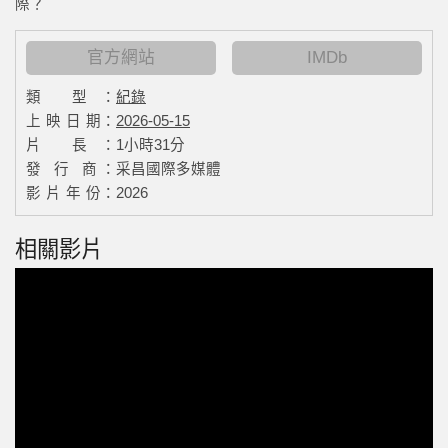
際？
官方網站
IMDb
類 型：
紀錄
上 映 日 期：
2026-05-15
片 長：
1小時31分
發 行 商：
采昌國際多媒體
影 片 年 份：
2026
相關影片