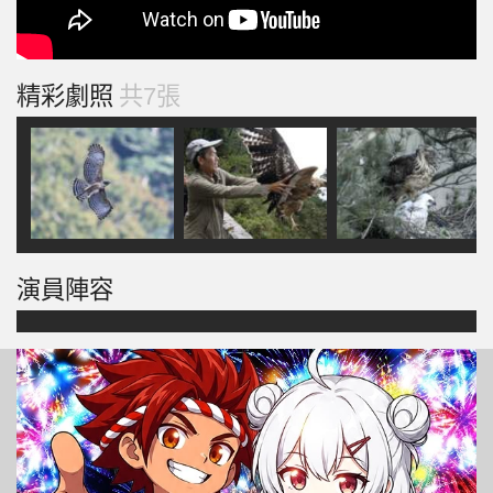
精彩劇照
共7張
演員陣容