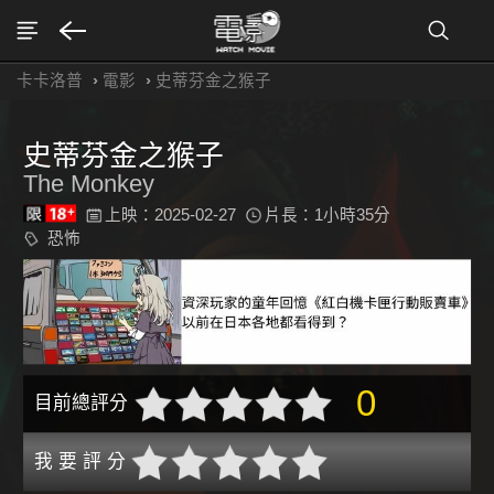
卡卡洛普
›
電影
›
史蒂芬金之猴子
史蒂芬金之猴子
The Monkey
上映：2025-02-27
片長：1小時35分
恐怖
0
目前總評分
我 要 評 分