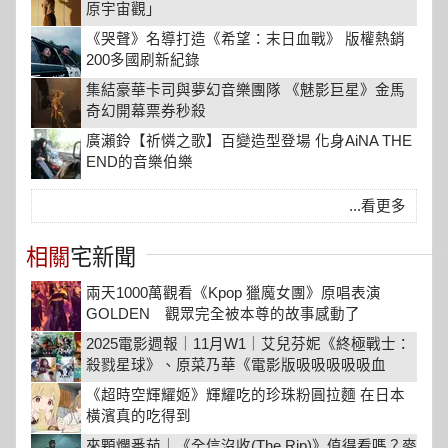
原宇宙觀」
《哭聲》名導打造《希望：末日血戰》 版權熱銷
200多國刷新紀錄
集結豪華卡司與夢幻音樂團隊 《魅影巨星》金馬
奇幻開幕票券秒殺
廣瀨鈴【祈憐之歌】百變造型登場 化身AiNA THE
END的音樂伯樂
...看更多
相關
宅新聞
兩天1000萬觀看《Kpop 獵魔女團》原唱表演
GOLDEN 觀眾完全被本尊的故事感動了
2025電影週報｜11月W1｜艾兒芬妮《終極戰士：
殺戮星球》、原菜乃華《電影版吸吸吸吸吸血
鬼》、《跟著貓走遇見愛》登場
《超時空輝耀姬》輝耀吃的珍珠粉圓拉麵 在日本
橫濱真的吃得到
來顆爛番茄｜《全信沒收(The Rip)》值得看嗎？麥