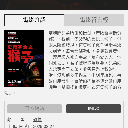
電影介紹
電影留言板
雙胞胎兄弟哈爾和比爾（席歐詹姆斯分
飾），找到一隻父親的舊玩具猴子，但
兩人隨後發現，這隻猴子似乎伴隨著邪
惡詛咒，每當發條轉動，身邊就會發生
一連串駭人死亡事故，讓心愛的人一個
個死去…。為了擺脫這場噩夢，兄弟兩
人決定將它丟棄，並各自過上新的生
活。沒想到多年過去，不明連環死亡事
故再度發生，讓哈爾不得不與比爾再度
聯手，試圖找到徹底摧毀這隻猴子的方
法…。
官方網站
IMDb
類 型：
恐怖
上 映 日 期：
2025-02-27