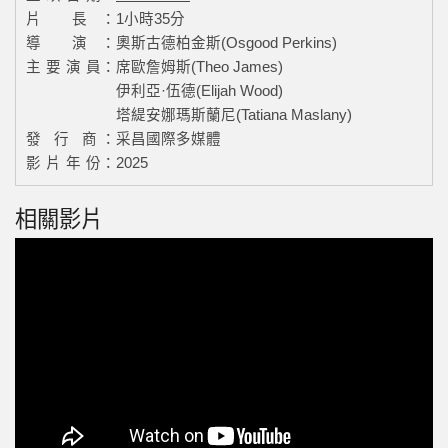
片 長：
1小時35分
導 演：
奧斯古德柏金斯(Osgood Perkins)
主 要 演 員：
席歐詹姆斯(Theo James)
伊利亞·伍德(Elijah Wood)
塔緹安娜瑪斯蘭尼(Tatiana Maslany)
發 行 商：
采昌國際多媒體
影 片 年 份：
2025
相關影片