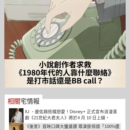
相關
宅情報
IU 、邊佑錫搭檔戀愛！Disney+ 正式宣布浪漫喜
劇《21世紀大君夫人》將於4 月 10 日上線，
《後室》首映口碑大獲盛讚 導演掛保證「100%還