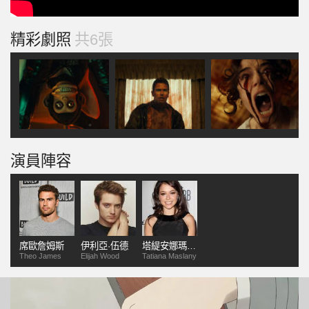
精彩劇照
共6張
演員陣容
席歐詹姆斯
伊利亞·伍德
塔緹安娜瑪斯蘭尼
Theo James
Elijah Wood
Tatiana Maslany